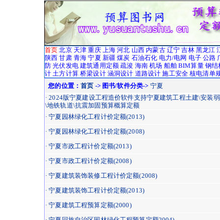
首页
北京
天津
重庆
上海
河北
山西
内蒙古
辽宁
吉林
黑龙江
陕西
甘肃
青海
宁夏
新疆
煤炭
石油石化
电力/电网
电子
公路
防
光伏发电
建筑通用定额
疏浚
海南
机场
船舶
BIM算量
钢结
计
土方计算
桥梁设计
涵洞设计
道路设计
施工安全
核电清单
您的位置：
首页
-> 图书/软件分类->
宁夏
· 2024版宁夏建设工程造价软件支持宁夏建筑工程土建\安装弱
\地铁轨道\抗震加固预算概算定额
· 宁夏园林绿化工程计价定额(2013)
· 宁夏园林绿化工程计价定额(2008)
· 宁夏市政工程计价定额(2013)
· 宁夏市政工程计价定额(2008)
· 宁夏建筑装饰装修工程计价定额(2008)
· 宁夏建筑装饰工程计价定额(2013)
· 宁夏建筑工程预算定额(2000)
· 宁夏回族自治区园林绿化工程预算定额2004)