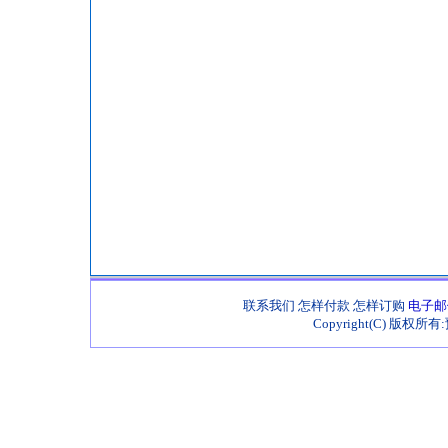
联系我们
怎样付款
怎样订购
电子邮
Copyright(C) 版